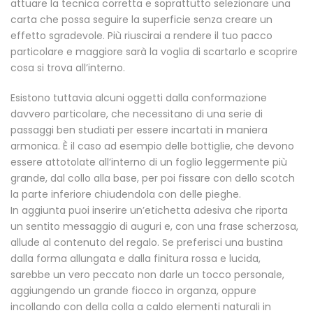
attuare la tecnica corretta e soprattutto selezionare una
carta che possa seguire la superficie senza creare un
effetto sgradevole. Più riuscirai a rendere il tuo pacco
particolare e maggiore sarà la voglia di scartarlo e scoprire
cosa si trova all’interno.
Esistono tuttavia alcuni oggetti dalla conformazione
davvero particolare, che necessitano di una serie di
passaggi ben studiati per essere incartati in maniera
armonica. È il caso ad esempio delle bottiglie, che devono
essere attotolate all’interno di un foglio leggermente più
grande, dal collo alla base, per poi fissare con dello scotch
la parte inferiore chiudendola con delle pieghe.
In aggiunta puoi inserire un’etichetta adesiva che riporta
un sentito messaggio di auguri e, con una frase scherzosa,
allude al contenuto del regalo. Se preferisci una bustina
dalla forma allungata e dalla finitura rossa e lucida,
sarebbe un vero peccato non darle un tocco personale,
aggiungendo un grande fiocco in organza, oppure
incollando con della colla a caldo elementi naturali in