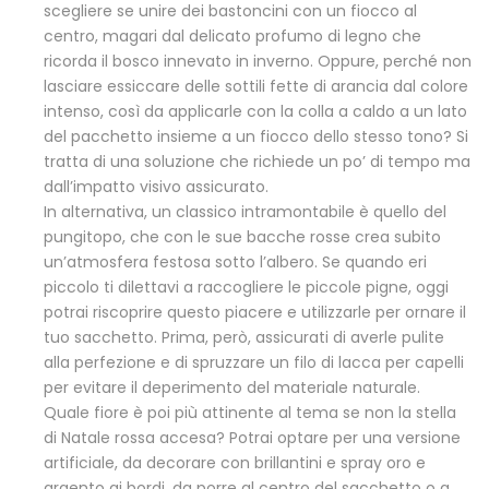
scegliere se unire dei bastoncini con un fiocco al
centro, magari dal delicato profumo di legno che
ricorda il bosco innevato in inverno. Oppure, perché non
lasciare essiccare delle sottili fette di arancia dal colore
intenso, così da applicarle con la colla a caldo a un lato
del pacchetto insieme a un fiocco dello stesso tono? Si
tratta di una soluzione che richiede un po’ di tempo ma
dall’impatto visivo assicurato.
In alternativa, un classico intramontabile è quello del
pungitopo, che con le sue bacche rosse crea subito
un’atmosfera festosa sotto l’albero. Se quando eri
piccolo ti dilettavi a raccogliere le piccole pigne, oggi
potrai riscoprire questo piacere e utilizzarle per ornare il
tuo sacchetto. Prima, però, assicurati di averle pulite
alla perfezione e di spruzzare un filo di lacca per capelli
per evitare il deperimento del materiale naturale.
Quale fiore è poi più attinente al tema se non la stella
di Natale rossa accesa? Potrai optare per una versione
artificiale, da decorare con brillantini e spray oro e
argento ai bordi, da porre al centro del sacchetto o a