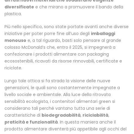
diffusi nuovi materiali che soddisfano esigenze
diversificate
e che mirano a promuovere il bando della
plastica.
Più nello specifico, sono state portate avanti anche diverse
iniziative per poter porre fine all’uso degli
imballaggi
monouso
e, a tal riguardo, basti solo pensare al grande
colosso McDonald’s che, entro il 2025, si impegnerà a
confezionare i prodotti alimentare con packaging
ecosostenibili, ricavati da risorse rinnovabili, certificate e
riciclate.
Lungo tale ottica si fa strada la visione delle nuove
generazioni, le quali sono costantemente impegnate a
livello sociale e ambientale. Alla luce della ritrovata
sensibilità ecologista, i contenitori alimentari green si
considerano tali perché vantano tutta una serie di
caratteristiche di
biodegradabilità
,
riciclabilità
,
praticità e funzionalità
. In questa maniera anche il
prodotto alimentare diventerà più appetibile agli occhi del