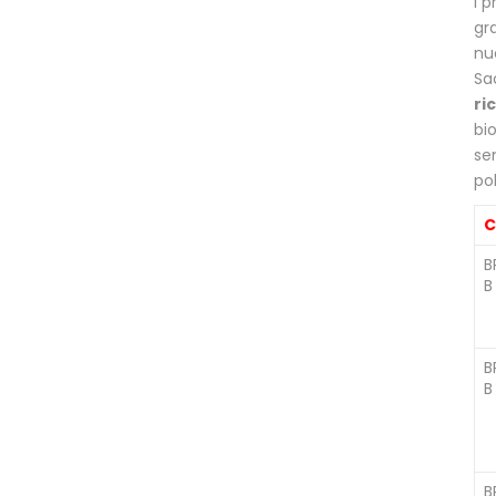
i 
gra
nu
Sa
ric
bi
se
pol
C
B
B
B
B
B