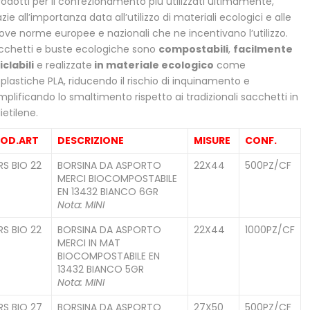
prodotti per il confezionamento più utilizzati ultimamente,
zie all’importanza data all’utilizzo di materiali ecologici e alle
ove norme europee e nazionali che ne incentivano l’utilizzo.
cchetti e buste ecologiche sono
compostabili
,
facilmente
iclabili
e realizzate
in materiale ecologico
come
oplastiche PLA, riducendo il rischio di inquinamento e
mplificando lo smaltimento rispetto ai tradizionali sacchetti in
ietilene.
OD.ART
DESCRIZIONE
MISURE
CONF.
RS BIO 22
BORSINA DA ASPORTO
22X44
500PZ/CF
MERCI BIOCOMPOSTABILE
EN 13432 BIANCO 6GR
Nota: MINI
RS BIO 22
BORSINA DA ASPORTO
22X44
1000PZ/CF
MERCI IN MAT
BIOCOMPOSTABILE EN
13432 BIANCO 5GR
Nota: MINI
RS BIO 27
BORSINA DA ASPORTO
27X50
500PZ/CF