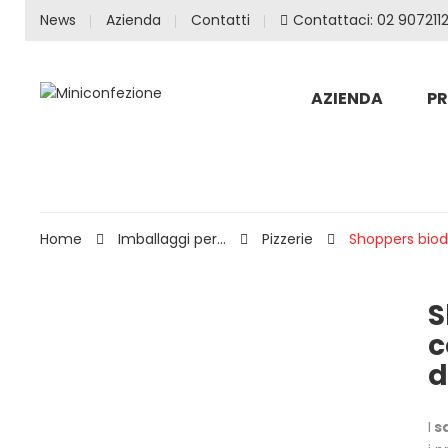
News
Azienda
Contatti
Contattaci: 02 9072112
AZIENDA
P
Home
Imballaggi per...
Pizzerie
Shoppers biode
S
c
d
I
sa