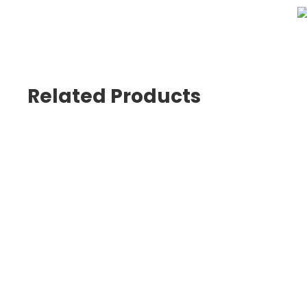
Related Products
Bobine alluminio flor
Sacchetti in carta
Guanti da lavoro
Scotch