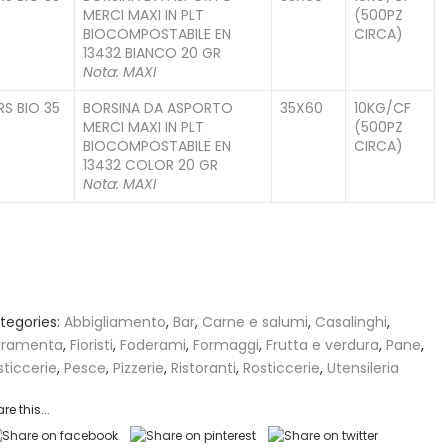
MERCI MAXI IN PLT
(500PZ
BIOCOMPOSTABILE EN
CIRCA)
13432 BIANCO 20 GR
Nota: MAXI
RS BIO 35
BORSINA DA ASPORTO
35X60
10KG/CF
C
MERCI MAXI IN PLT
(500PZ
BIOCOMPOSTABILE EN
CIRCA)
13432 COLOR 20 GR
Nota: MAXI
tegories:
Abbigliamento
,
Bar
,
Carne e salumi
,
Casalinghi
,
rramenta
,
Fioristi
,
Foderami
,
Formaggi
,
Frutta e verdura
,
Pane
,
sticcerie
,
Pesce
,
Pizzerie
,
Ristoranti
,
Rosticcerie
,
Utensileria
re this...