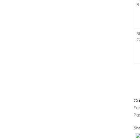
B
B
Ca
Fe
Pa
Sha