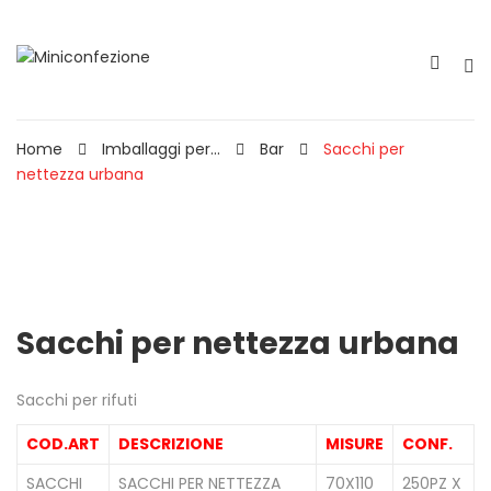
Home
Imballaggi per...
Bar
Sacchi per
nettezza urbana
Sacchi per nettezza urbana
Sacchi per rifuti
COD.ART
DESCRIZIONE
MISURE
CONF.
SACCHI
SACCHI PER NETTEZZA
70X110
250PZ X