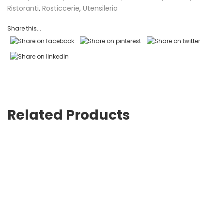
Ristoranti
,
Rosticcerie
,
Utensileria
Share this...
Related Products
Sacchetti in carta
Bobine alluminio flor