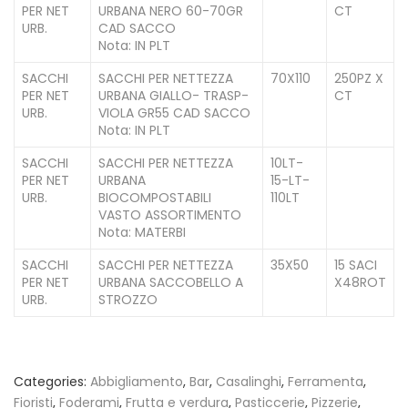
PER NET
URBANA NERO 60-70GR
CT
URB.
CAD SACCO
Nota: IN PLT
SACCHI
SACCHI PER NETTEZZA
70X110
250PZ X
PER NET
URBANA GIALLO- TRASP-
CT
URB.
VIOLA GR55 CAD SACCO
Nota: IN PLT
SACCHI
SACCHI PER NETTEZZA
10LT-
PER NET
URBANA
15-LT-
URB.
BIOCOMPOSTABILI
110LT
VASTO ASSORTIMENTO
Nota: MATERBI
SACCHI
SACCHI PER NETTEZZA
35X50
15 SACI
PER NET
URBANA SACCOBELLO A
X48ROT
URB.
STROZZO
Categories:
Abbigliamento
,
Bar
,
Casalinghi
,
Ferramenta
,
Fioristi
,
Foderami
,
Frutta e verdura
,
Pasticcerie
,
Pizzerie
,