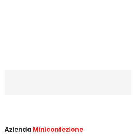
Grembiule in tessuto e non tessuto
Azienda
Miniconfezione