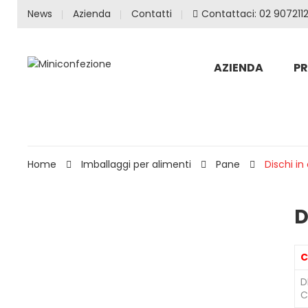
News
Azienda
Contatti
Contattaci: 02 9072112
AZIENDA
P
Home
Imballaggi per alimenti
Pane
Dischi in
D
C
D
C