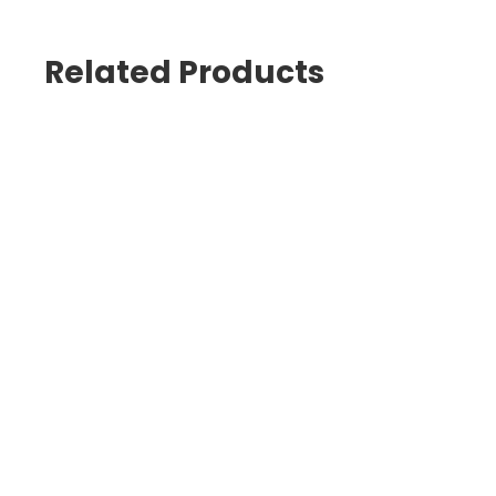
Related Products
Forme cottura
Sacchetto in carta kraft
Tovagliolino di cortesia per asporto